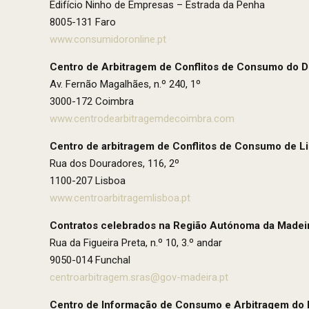
Edifício Ninho de Empresas – Estrada da Penha
8005-131 Faro
www.consumidoronline.pt
Centro de Arbitragem de Conflitos de Consumo do Di
Av. Fernão Magalhães, n.º 240, 1º
3000-172 Coimbra
www.centrodearbitragemdecoimbra.com
Centro de arbitragem de Conflitos de Consumo de L
Rua dos Douradores, 116, 2º
1100-207 Lisboa
www.centroarbitragemlisboa.pt
Contratos celebrados na Região Autónoma da Madei
Rua da Figueira Preta, n.º 10, 3.º andar
9050-014 Funchal
centroarbitragem.sras@gov-madeira.pt
Centro de Informação de Consumo e Arbitragem do 