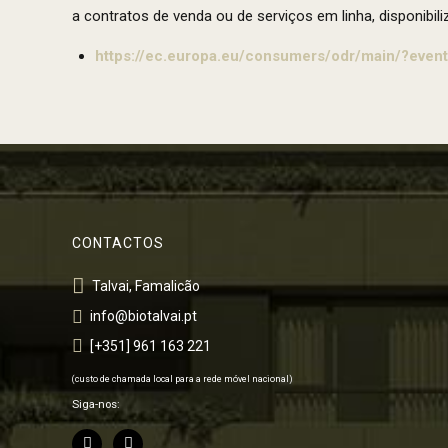
a contratos de venda ou de serviços em linha, disponibi
https://ec.europa.eu/consumers/odr/main/?even
CONTACTOS
Talvai, Famalicão
info@biotalvai.pt
[+351] 961 163 221
(custo de chamada local para a rede móvel nacional)
Siga-nos: