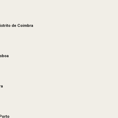
strito de Coimbra
isboa
ra
Porto