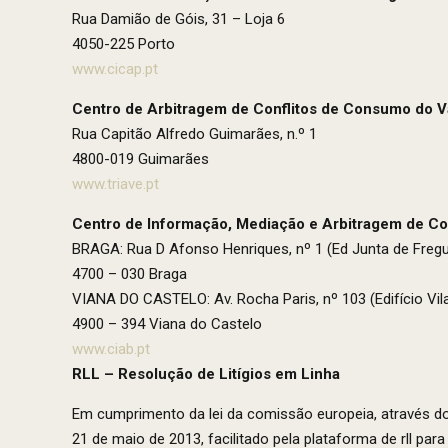
Rua Damião de Góis, 31 – Loja 6
4050-225 Porto
www.cicap.pt
Centro de Arbitragem de Conflitos de Consumo do V
Rua Capitão Alfredo Guimarães, n.º 1
4800-019 Guimarães
www.triave.pt
Centro de Informação, Mediação e Arbitragem de Co
BRAGA: Rua D Afonso Henriques, nº 1 (Ed Junta de Fregu
4700 – 030 Braga
VIANA DO CASTELO: Av. Rocha Paris, nº 103 (Edifício Vil
4900 – 394 Viana do Castelo
www.ciab.pt
RLL – Resolução de Litígios em Linha
Em cumprimento da lei da comissão europeia, através d
21 de maio de 2013, facilitado pela plataforma de rll para